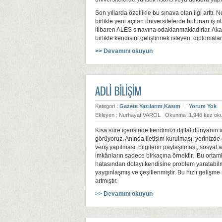
Son yıllarda özellikle bu sınava olan ilgi arttı
birlikte yeni açılan üniversitelerde bulunan iş ol
itibaren ALES sınavına odaklanmaktadırlar. Ak
birlikte kendisini geliştirmek isteyen, diplomala
>> Devamını okuyun
Kategori :
Gazete Yazılarım
,
Kasım
Yorum Yok
Ekleyen : Nurhayat VAROL
Okunma :1.946 kez ok
Kısa süre içerisinde kendimizi dijital dünyanın
görüyoruz. Anında iletişim kurulması, yerinizde
veriş yapılması, bilgilerin paylaşılması, sosyal 
imkânların sadece birkaçına örnektir. Bu ortaml
hatasından dolayı kendisine problem yaratabilme
yaygınlaşmış ve çeşitlenmiştir. Bu hızlı gelişme
artmıştır.
>> Devamını okuyun