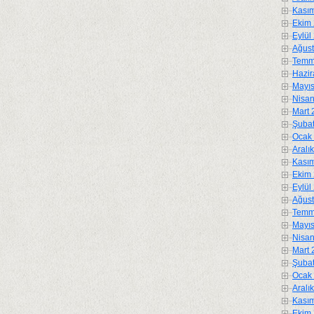
Kasım
Ekim 
Eylül
Ağust
Temm
Hazir
Mayıs
Nisan
Mart 
Şubat
Ocak 
Aralı
Kasım
Ekim 
Eylül
Ağust
Temm
Mayıs
Nisan
Mart 
Şubat
Ocak 
Aralı
Kasım
Ekim 