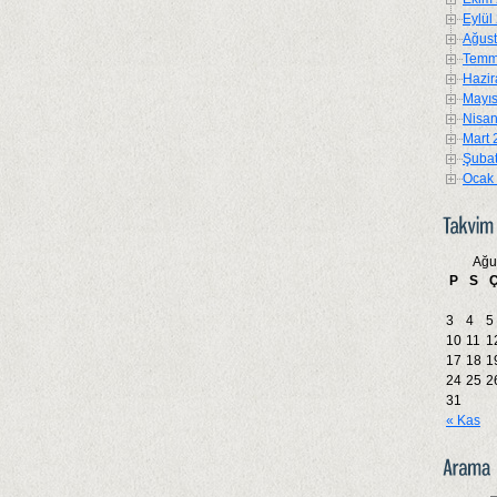
Eylül
Ağust
Temm
Hazir
Mayıs
Nisan
Mart 
Şubat
Ocak 
Ağu
P
S
3
4
5
10
11
1
17
18
1
24
25
2
31
« Kas