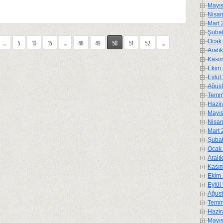
Mayıs
Nisan
Mart 
Şubat
Ocak 
Aralı
Kasım
Ekim 
Eylül
Ağust
Temm
Hazir
Mayıs
Nisan
Mart 
Şubat
Ocak 
Aralı
Kasım
Ekim 
Eylül
Ağust
Temm
Hazir
Mayıs