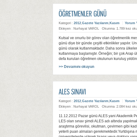
Kategori :
2012
,
Gazete Yazılarım
,
Kasım
Yorum 
Ekleyen : Nurhayat VAROL
Okunma :1.789 kez ok
Kutsal ve onurlu bir görev olan öğretmenlik mes
günü diye bir günde çeşitli etkinlikler yapılır
günü olarak kutlanmaktadır. Daha sonra ülkelerd
kutlanmaya başlamıştır. Örneğin; bir çok Arap ü
defa kurulan öğretmen okulunun kuruluş yıldö
>> Devamını okuyun
Kategori :
2012
,
Gazete Yazılarım
,
Kasım
Yorum 
Ekleyen : Nurhayat VAROL
Okunma :2.084 kez ok
11.12.2012 Pazar günü ALES yani Akademik Pers
LES olan sınav şimdi ALES adı altında yapılmak
araştırma görevlisi, okutman, çevirmen gibi kadr
yeterli puan almaları gerekmektedir.Yurtdışına 
üniversitelerde yüksek lisans veya doktora yap