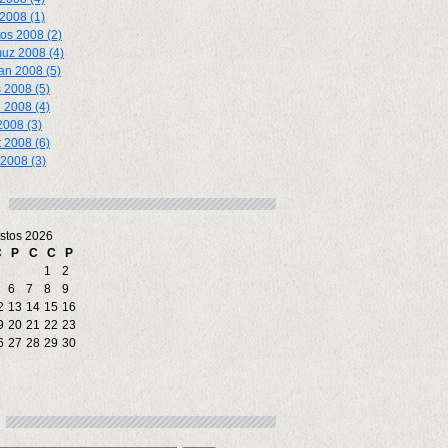
 2008 (1)
os 2008 (2)
uz 2008 (4)
an 2008 (5)
 2008 (5)
 2008 (4)
2008 (3)
 2008 (6)
2008 (3)
stos 2026
Ç
P
C
C
P
1
2
6
7
8
9
2
13
14
15
16
9
20
21
22
23
6
27
28
29
30