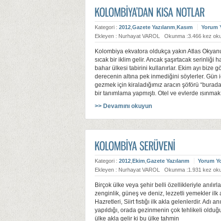
Kategori :
2012
,
Gazete Yazılarım
,
Kasım
Yorum 
Ekleyen : Nurhayat VAROL
Okunma :3.466 kez ok
Kolombiya ekvatora oldukça yakın Atlas Okyanus
sıcak bir iklim gelir. Ancak şaşırtacak serinliği 
bahar ülkesi tabirini kullanırlar. Ekim ayı biz
derecenin altına pek inmediğini söylerler. Gün
gezmek için kiraladığımız aracın şöförü “burada
bir tanımlama yapmıştı. Otel ve evlerde ısınmak 
>> Devamını okuyun
Kategori :
2012
,
Ekim
,
Gazete Yazılarım
Yorum Y
Ekleyen : Nurhayat VAROL
Okunma :1.931 kez ok
Birçok ülke veya şehir belli özellikleriyle anılır
zenginlik, güneş ve deniz, lezzetli yemekler ilk a
Hazretleri, Siirt fıstığı ilk akla gelenlerdir. Ad
yapıldığı, orada gezinmenin çok tehlikeli olduğu, 
ülke akla gelir ki bu ülke tahmin