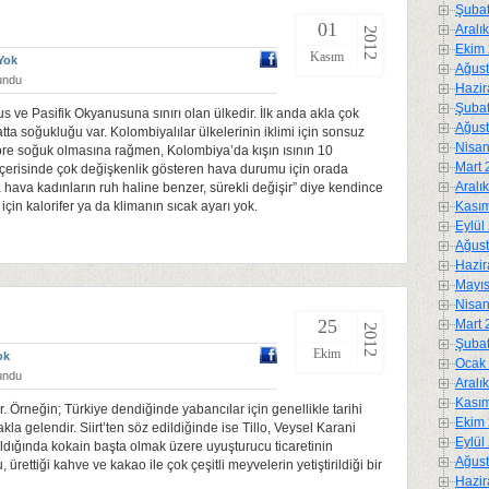
Şubat
01
Aralı
2012
Ekim 
Kasım
Yok
Ağust
undu
Hazir
Şubat
 ve Pasifik Okyanusuna sınırı olan ülkedir. İlk anda akla çok
Ağust
hatta soğukluğu var. Kolombiyalılar ülkelerinin iklimi için sonsuz
Nisan
e göre soğuk olmasına rağmen, Kolombiya’da kışın ısının 10
Mart 
 içerisinde çok değişkenlik gösteren hava durumu için orada
Aralı
 hava kadınların ruh haline benzer, sürekli değişir” diye kendince
için kalorifer ya da klimanın sıcak ayarı yok.
Kasım
Eylül
Ağust
Hazir
Mayıs
Nisan
25
Mart 
2012
Şubat
Ekim
ok
Ocak 
undu
Aralı
Kasım
lar. Örneğin; Türkiye dendiğinde yabancılar için genellikle tarihi
Ekim 
kla gelendir. Siirt’ten söz edildiğinde ise Tillo, Veysel Karani
Eylül
ı anıldığında kokain başta olmak üzere uyuşturucu ticaretinin
Ağust
ürettiği kahve ve kakao ile çok çeşitli meyvelerin yetiştirildiği bir
Hazir