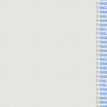
Nisan
Mart 
Şubat
Ocak 
Aralı
Kasım
Ekim 
Eylül
Ağust
Temm
Hazir
Mayıs
Nisan
Mart 
Şubat
Ocak 
Aralı
Kasım
Ekim 
Eylül
Ağust
Temm
Hazir
Mayıs
Aralı