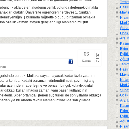
Temm
Hazir
. Nedeni; ilk akla gelen akademisyenlik yolunda ilerlemek olmakla
anakları olabilir. Üniversite öğrencileri nerdeyse 1. Sınıftan
Mayıs
ademisyenliğin iş bulmada rağbette olduğu bir zaman olmakla
Nisan
rına özellik katmak isteyen gençlerin ilgi alanları olmuştur.
Mart 
Şubat
Ocak 
Aralı
Kasım
Ekim 
06
Eylül
2012
Ağust
Kasım
Temm
undu
Hazir
Mayıs
 içerisinde bulduk. Mutlaka sayılamayacak kadar fazla yararını
Nisan
 otururken bankadaki paranızın yönlendirilmesi, çevrimiçi alış
Mart 
ağlar üzerinden haberleşme ve benzeri bir çok kolaylık dijital
Şubat
ar dikkatli kullanılmadığı zaman, yani bazen kullanıcının
Ocak 
ktedir. Siber ortamda işlenen suç türleri de son yıllarda oldukça
 nedeniyle bu alanda teknik eleman ihtiyacı da son yıllarda
Aralı
Kasım
Ekim 
Eylül
Ağust
Nisan