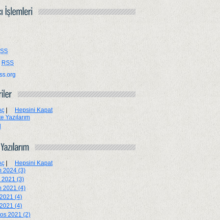
SS
r
RSS
ss.org
Aç
|
Hepsini Kapat
e Yazılarım
l
Aç
|
Hepsini Kapat
 2024 (3)
k 2021 (3)
 2021 (4)
2021 (4)
 2021 (4)
os 2021 (2)