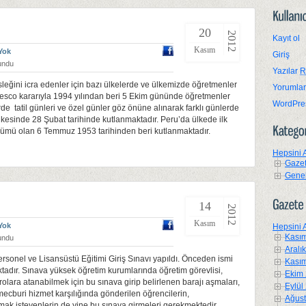
20
2012
Kayıt ol
Kasım
Yok
Giriş
undu
Yazılar
R
leğini icra edenler için bazı ülkelerde ve ülkemizde öğretmenler
Yorumla
. Unesco kararıyla 1994 yılından beri 5 Ekim gününde öğretmenler
WordPre
e tatil günleri ve özel günler göz önüne alınarak farklı günlerde
lkesinde 28 Şubat tarihinde kutlanmaktadır. Peru’da ülkede ilk
nümü olan 6 Temmuz 1953 tarihinden beri kutlanmaktadır.
Hepsini 
Gazet
Gene
14
2012
Kasım
Yok
Hepsini 
Kasım
undu
Aralı
onel ve Lisansüstü Eğitimi Giriş Sınavı yapıldı. Önceden ismi
Kasım
tadır. Sınava yüksek öğretim kurumlarında öğretim görevlisi,
Ekim 
olara atanabilmek için bu sınava girip belirlenen barajı aşmaları,
Eylül
mecburi hizmet karşılığında gönderilen öğrencilerin,
Ağust
mak isteyenlerin de yine bu sınava girmeleri gerekmektedir.