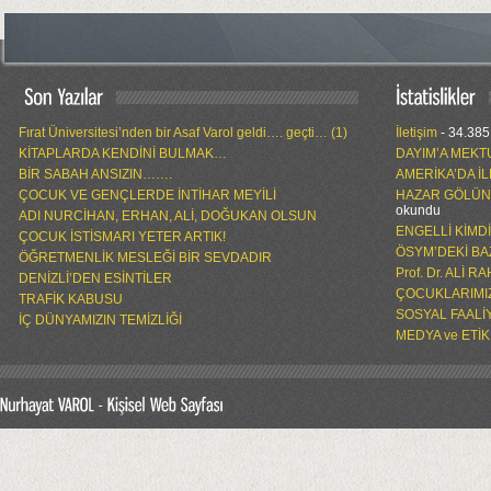
Fırat Üniversitesi’nden bir Asaf Varol geldi…. geçti… (1)
İletişim
- 34.385
KİTAPLARDA KENDİNİ BULMAK…
DAYIM’A MEKT
BİR SABAH ANSIZIN…….
AMERİKA’DA İ
ÇOCUK VE GENÇLERDE İNTİHAR MEYİLİ
HAZAR GÖLÜN
okundu
ADI NURCİHAN, ERHAN, ALİ, DOĞUKAN OLSUN
ENGELLİ KİMD
ÇOCUK İSTİSMARI YETER ARTIK!
ÖSYM’DEKİ BA
ÖĞRETMENLİK MESLEĞİ BİR SEVDADIR
Prof. Dr. ALİ 
DENİZLİ’DEN ESİNTİLER
ÇOCUKLARIMIZ
TRAFİK KABUSU
SOSYAL FAALİ
İÇ DÜNYAMIZIN TEMİZLİĞİ
MEDYA ve ETİK