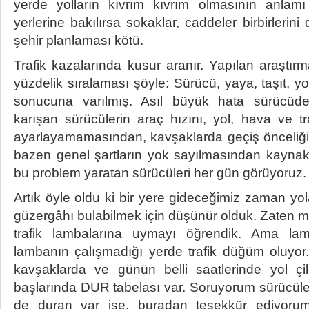
yerde yolların kıvrım kıvrım olmasının anlamı 
yerlerine bakılırsa sokaklar, caddeler birbirlerini
şehir planlaması kötü.
Trafik kazalarında kusur aranır. Yapılan araştırm
yüzdelik sıralaması şöyle: Sürücü, yaya, taşıt, y
sonucuna varılmış. Asıl büyük hata sürücüd
karışan sürücülerin araç hızını, yol, hava ve tra
ayarlayamamasından, kavşaklarda geçiş önceli
bazen genel şartların yok sayılmasından kaynakl
bu problem yaratan sürücüleri her gün görüyoruz.
Artık öyle oldu ki bir yere gideceğimiz zaman y
güzergâhı bulabilmek için düşünür olduk. Zaten 
trafik lambalarına uymayı öğrendik. Ama la
lambanın çalışmadığı yerde trafik düğüm oluyor.
kavşaklarda ve günün belli saatlerinde yol çil
başlarında DUR tabelası var. Soruyorum sürücüle
de duran var ise, buradan teşekkür ediyoru