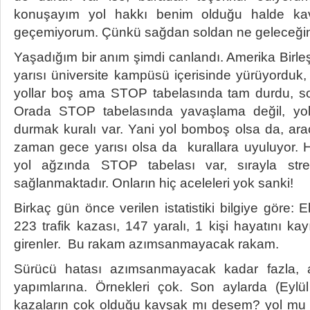
konuşayım yol hakkı benim olduğu halde ka
geçemiyorum. Çünkü sağdan soldan ne geleceğini
Yaşadığım bir anım şimdi canlandı. Amerika Birleş
yarısı üniversite kampüsü içerisinde yürüyorduk, 
yollar boş ama STOP tabelasında tam durdu, so
Orada STOP tabelasında yavaşlama değil, yo
durmak kuralı var. Yani yol bomboş olsa da, araç
zaman gece yarısı olsa da kurallara uyuluyor. 
yol ağzında STOP tabelası var, sırayla str
sağlanmaktadır. Onların hiç aceleleri yok sanki!
Birkaç gün önce verilen istatistiki bilgiye göre:
223 trafik kazası, 147 yaralı, 1 kişi hayatını kayı
girenler. Bu rakam azımsanmayacak rakam.
Sürücü hatası azımsanmayacak kadar fazla, 
yapımlarına. Örnekleri çok. Son aylarda (Eylü
kazaların çok olduğu kavşak mı desem? yol mu