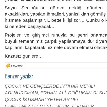
Sayın Şerifoğulları göreve geldiği günden
aksaklıkları, yapılan ihmalleri, yanlışlıkları görmüş
hizmete başlamıştır. Elbette ki işi zor… Çünkü o ka
ki nereden başlayacak…
Projeleri ve girişimci ruhuyla bu şehri onarac
büyük temennimiz çarpık yapılanmaya dur diyerek
kapılarını kapatarak hizmete devam etmesi olacakt
Kazasız günlere…
Etiketler
ÇOCUK VE GENÇLERDE İNTİHAR MEYİLİ
ADI NURCİHAN, ERHAN, ALİ, DOĞUKAN OLSU
ÇOCUK İSTİSMARI YETER ARTIK!
ÖĞRETMENLİK MESLEĞİ BİR SEVDADIR