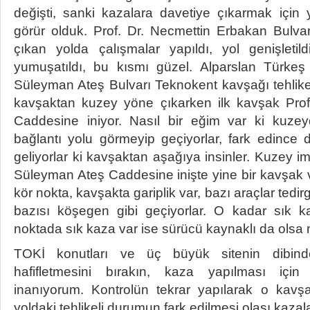
değişti, sanki kazalara davetiye çıkarmak için 
görür olduk. Prof. Dr. Necmettin Erbakan Bulv
çıkan yolda çalışmalar yapıldı, yol genişletild
yumuşatıldı, bu kısmı güzel. Alparslan Türkeş B
Süleyman Ateş Bulvarı Teknokent kavşağı tehlike
kavşaktan kuzey yöne çıkarken ilk kavşak Pro
Caddesine iniyor. Nasıl bir eğim var ki kuze
bağlantı yolu görmeyip geçiyorlar, fark edince d
geliyorlar ki kavşaktan aşağıya insinler. Kuzey i
Süleyman Ateş Caddesine inişte yine bir kavşak 
kör nokta, kavşakta gariplik var, bazı araçlar tedi
bazısı köşegen gibi geçiyorlar. O kadar sık ka
noktada sık kaza var ise sürücü kaynaklı da olsa m
TOKİ konutları ve üç büyük sitenin dibinde
hafifletmesini bırakın, kaza yapılması içi
inanıyorum. Kontrolün tekrar yapılarak o kavşa
yoldaki tehlikeli durumun fark edilmesi olası kazala