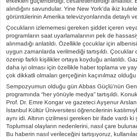
erkekleri güçlendirdiği, cesaretlendirdiği anlatıldı
alındığını savundular. Yine New York’da ikiz kulel
görüntülerinin Amerika televizyonlarında detaylı ver
Çocukların izlememesi gereken şiddet içeren veya
programların saat uyarlamalarının pek de hassasiy
alınmadığı anlatıldı. Özellikle çocuklar için albenis
uygun zamanlarda verilmediği tartışıldı. Çocuklar
özenip farklı kişilikler ortaya koyduğu anlatıldı. Ga
daha iyi olması için özellikle haber toplama ve y
çok dikkatli olmaları gerçeğinin kaçınılmaz olduğu
Sempozyumun olduğu gün Abbas Güçlü’nün Genç 
programında “her yönüyle medya” tartışıldı. Konuk
Prof. Dr. Emre Kongar ve gazeteci Ayşenur Arslan 
İstanbul Kültür Üniversitesi öğrencilerinin katılımıyl
aynı idi. Altının çizilmesi gereken bir ifade vardı ki
Toplumsal olayların nedenlerini, nasıl çare buluna
Bu haberin nasıl verileceğini tartışıyoruz, kullanıla