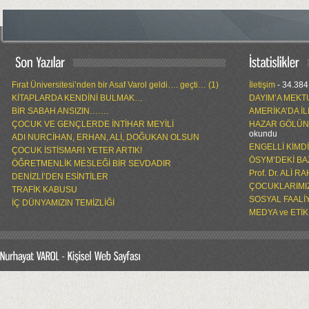
Fırat Üniversitesi’nden bir Asaf Varol geldi…. geçti… (1)
İletişim
- 34.384
KİTAPLARDA KENDİNİ BULMAK…
DAYIM’A MEKT
BİR SABAH ANSIZIN…….
AMERİKA’DA İ
ÇOCUK VE GENÇLERDE İNTİHAR MEYİLİ
HAZAR GÖLÜN
okundu
ADI NURCİHAN, ERHAN, ALİ, DOĞUKAN OLSUN
ENGELLİ KİMD
ÇOCUK İSTİSMARI YETER ARTIK!
ÖSYM’DEKİ BA
ÖĞRETMENLİK MESLEĞİ BİR SEVDADIR
Prof. Dr. ALİ 
DENİZLİ’DEN ESİNTİLER
ÇOCUKLARIMIZ
TRAFİK KABUSU
SOSYAL FAALİ
İÇ DÜNYAMIZIN TEMİZLİĞİ
MEDYA ve ETİK