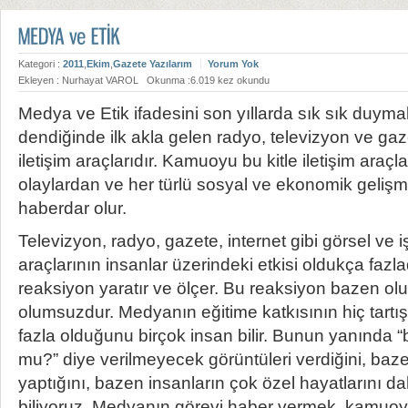
Kategori :
2011
,
Ekim
,
Gazete Yazılarım
Yorum Yok
Ekleyen : Nurhayat VAROL
Okunma :6.019 kez okundu
Medya ve Etik ifadesini son yıllarda sık sık duy
dendiğinde ilk akla gelen radyo, televizyon ve gaze
iletişim araçlarıdır. Kamuoyu bu kitle iletişim araçl
olaylardan ve her türlü sosyal ve ekonomik geliş
haberdar olur.
Televizyon, radyo, gazete, internet gibi görsel ve işi
araçlarının insanlar üzerindeki etkisi oldukça fazl
reaksiyon yaratır ve ölçer. Bu reaksiyon bazen o
olumsuzdur. Medyanın eğitime katkısının hiç tart
fazla olduğunu birçok insan bilir. Bunun yanında “
mu?” diye verilmeyecek görüntüleri verdiğini, baz
yaptığını, bazen insanların çok özel hayatlarını dahi
biliyoruz. Medyanın görevi haber vermek, kamuoyu