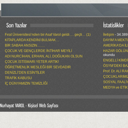
Fırat Üniversitesi’nden bir Asaf Varol geldi…. geçti… (1)
İletişim
- 34.389
KİTAPLARDA KENDİNİ BULMAK…
DAYIM’A MEKT
BİR SABAH ANSIZIN…….
AMERİKA’DA İ
ÇOCUK VE GENÇLERDE İNTİHAR MEYİLİ
HAZAR GÖLÜN
okundu
ADI NURCİHAN, ERHAN, ALİ, DOĞUKAN OLSUN
ENGELLİ KİMD
ÇOCUK İSTİSMARI YETER ARTIK!
ÖSYM’DEKİ BA
ÖĞRETMENLİK MESLEĞİ BİR SEVDADIR
Prof. Dr. ALİ 
DENİZLİ’DEN ESİNTİLER
ÇOCUKLARIMIZ
TRAFİK KABUSU
SOSYAL FAALİ
İÇ DÜNYAMIZIN TEMİZLİĞİ
MEDYA ve ETİK