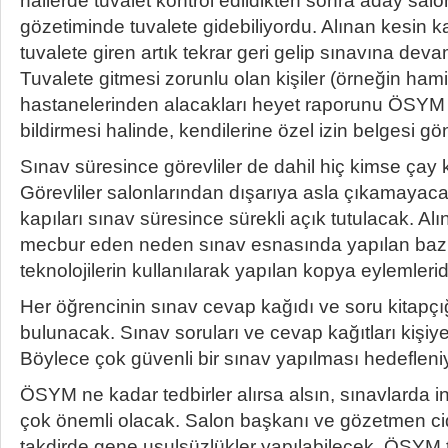
hallerde tuvalet kontrol edildikten sonra aday salon
gözetiminde tuvalete gidebiliyordu. Alınan kesin ka
tuvalete giren artık tekrar geri gelip sınavına d
Tuvalete gitmesi zorunlu olan kişiler (örneğin ham
hastanelerinden alacakları heyet raporunu ÖSYM
bildirmesi halinde, kendilerine özel izin belgesi gö
Sınav süresince görevliler de dahil hiç kimse ça
Görevliler salonlarından dışarıya asla çıkamayaca
kapıları sınav süresince sürekli açık tutulacak. Al
mecbur eden neden sınav esnasında yapılan bazı 
teknolojilerin kullanılarak yapılan kopya eylemleridi
Her öğrencinin sınav cevap kağıdı ve soru kitapçığ
bulunacak. Sınav soruları ve cevap kağıtları kişiy
Böylece çok güvenli bir sınav yapılması hedefleni
ÖSYM ne kadar tedbirler alırsa alsın, sınavlarda 
çok önemli olacak. Salon başkanı ve gözetmen ci
takdirde gene usulsüzlükler yapılabilecek. ÖSYM 