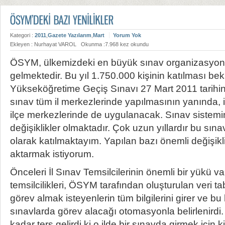
Kategori :
2011
,
Gazete Yazılarım
,
Mart
Yorum Yok
Ekleyen : Nurhayat VAROL
Okunma :7.968 kez okundu
ÖSYM, ülkemizdeki en büyük sınav organizasyonl
gelmektedir. Bu yıl 1.750.000 kişinin katılması be
Yükseköğretime Geçiş Sınavı 27 Mart 2011 tarihi
sınav tüm il merkezlerinde yapılmasının yanında, i
ilçe merkezlerinde de uygulanacak. Sınav sistemi
değişiklikler olmaktadır. Çok uzun yıllardır bu sın
olarak katılmaktayım. Yapılan bazı önemli değişikl
aktarmak istiyorum.
Önceleri İl Sınav Temsilcilerinin önemli bir yükü var
temsilcilikleri, ÖSYM tarafından oluşturulan veri t
görev almak isteyenlerin tüm bilgilerini girer ve b
sınavlarda görev alacağı otomasyonla belirlenirdi
kadar ters gelirdi ki o ilde bir sınavda girmek için 