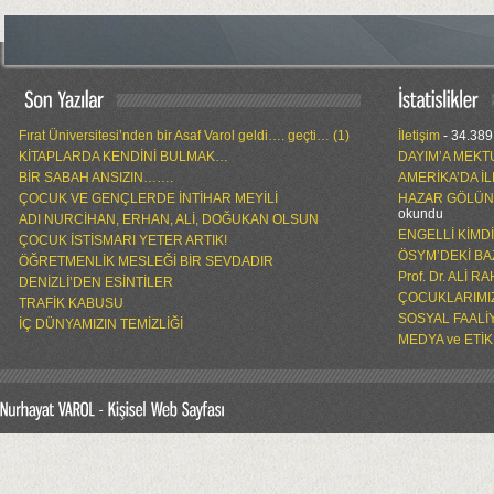
Fırat Üniversitesi’nden bir Asaf Varol geldi…. geçti… (1)
İletişim
- 34.389
KİTAPLARDA KENDİNİ BULMAK…
DAYIM’A MEKT
BİR SABAH ANSIZIN…….
AMERİKA’DA İ
ÇOCUK VE GENÇLERDE İNTİHAR MEYİLİ
HAZAR GÖLÜN
okundu
ADI NURCİHAN, ERHAN, ALİ, DOĞUKAN OLSUN
ENGELLİ KİMD
ÇOCUK İSTİSMARI YETER ARTIK!
ÖSYM’DEKİ BA
ÖĞRETMENLİK MESLEĞİ BİR SEVDADIR
Prof. Dr. ALİ 
DENİZLİ’DEN ESİNTİLER
ÇOCUKLARIMIZ
TRAFİK KABUSU
SOSYAL FAALİ
İÇ DÜNYAMIZIN TEMİZLİĞİ
MEDYA ve ETİK